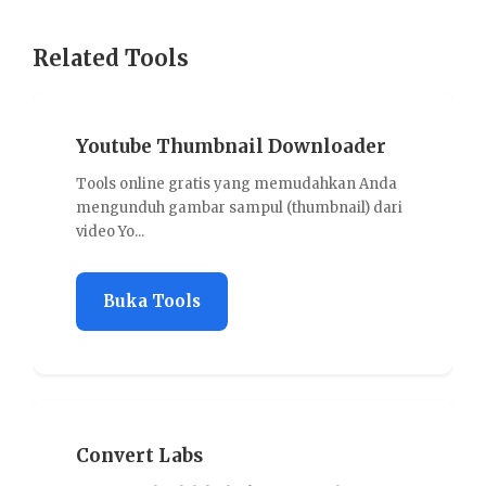
Related Tools
outube Thumbnail Downloader
Time Zo
ols online gratis yang memudahkan Anda
Time Zone C
ngunduh gambar sampul (thumbnail) dari
mengubah wa
eo Yo...
s...
Buka Tools
Buka T
nvert Labs
Invoice 