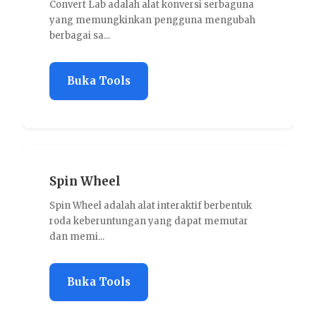
nvert Lab adalah alat konversi serbaguna
Invoice Gen
ng memungkinkan pengguna mengubah
praktis unt
bagai sa...
tanpa pe...
Buka Tools
Buka T
pin Wheel
QR Gene
in Wheel adalah alat interaktif berbentuk
QR Generato
da keberuntungan yang dapat memutar
membuat kod
n memi...
URL, nom...
Buka Tools
Buka T