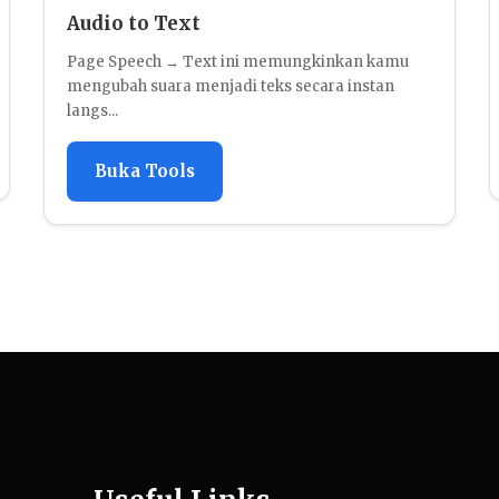
Audio to Text
Page Speech → Text ini memungkinkan kamu
mengubah suara menjadi teks secara instan
langs...
Buka Tools