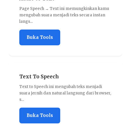
age Speech → Text ini memungkinkan kamu
Text Clea
engubah suara menjadi teks secara instan
teks dari k
angs...
Buka
Buka Tools
Flesch 
Text To Speech
Flesch Rea
ext to Speech ini mengubah teks menjadi
yang menil
uara jernih dan natural langsung dari browser,
m...
..
Buka
Buka Tools