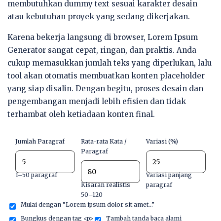
membutuhkan dummy text sesuai karakter desain
atau kebutuhan proyek yang sedang dikerjakan.
Karena bekerja langsung di browser, Lorem Ipsum
Generator sangat cepat, ringan, dan praktis. Anda
cukup memasukkan jumlah teks yang diperlukan, lalu
tool akan otomatis membuatkan konten placeholder
yang siap disalin. Dengan begitu, proses desain dan
pengembangan menjadi lebih efisien dan tidak
terhambat oleh ketiadaan konten final.
Jumlah Paragraf
Rata-rata Kata /
Variasi (%)
Paragraf
1–50 paragraf
Variasi panjang
Kisaran realistis
paragraf
50–120
Mulai dengan “Lorem ipsum dolor sit amet…”
Bungkus dengan tag <p>
Tambah tanda baca alami