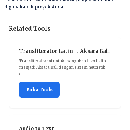
digunakan di proyek Anda.
Related Tools
ransliterator Latin → Aksara Bali
Charact
ransliterator ini untuk mengubah teks Latin
Character
enjadi Aksara Bali dengan sistem heuristik
membantu
..
karak...
Buka Tools
Buka
udio to Text
Text Cl