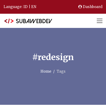
Language:
ID
|
EN
Dashboard
#redesign
Home
Tags