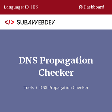
Language:
ID
|
EN
Dashboard
DNS Propagation
Checker
Tools
DNS Propagation Checker