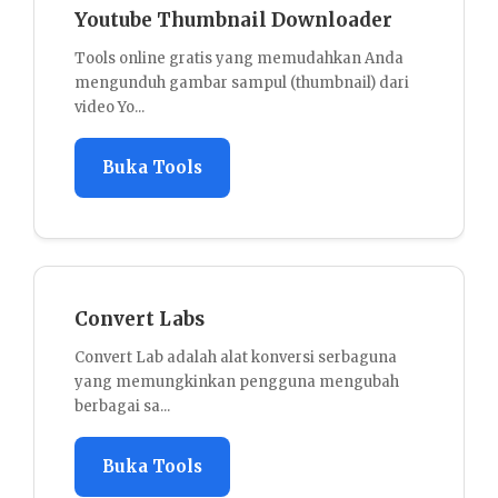
 Downloader
Time Zone Converter
 memudahkan Anda
Time Zone Converter adalah alat pra
(thumbnail) dari
mengubah waktu dari satu zona ke zon
Buka Tools
Invoice Generator
Invoice Generator adalah alat cepat 
nversi serbaguna
untuk membuat invoice profesional t
gguna mengubah
Buka Tools